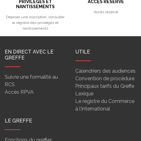
PRIVILÈGES ET
ACCÈS RÉSERVÉ
NANTISSEMENTS
Accès réservé
Déposer une inscription, consulter
le registre des privilèges et
nantissements
EN DIRECT AVEC LE
UTILE
GREFFE
Calendriers des audiences
Suivre une formalité au
Convention de procédure
RCS
Principaux tarifs du Greffe
Accès RPVA
Lexique
Le registre du Commerce
à l'international
LE GREFFE
Fonctions du greffier