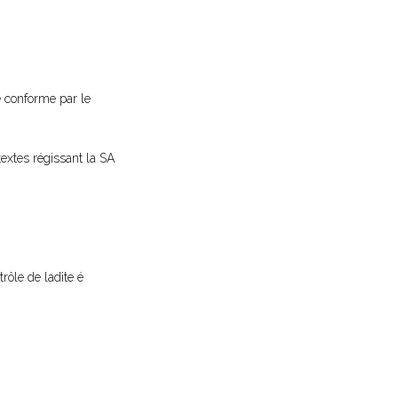
é conforme par le
textes régissant la SA
trôle de ladite é