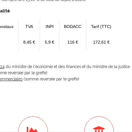
alité
postaux
TVA
INPI
BODACC
Tarif (TTC)
8,45 €
5,9 €
116 €
172,61 €
024
du ministre de l'économie et des finances et du ministre de la justice
omme reversée par le greffe)
 Commerciales
(somme reversée par le greffe)