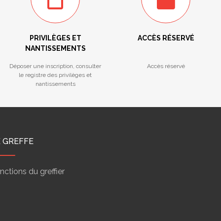
PRIVILÈGES ET
ACCÈS RÉSERVÉ
NANTISSEMENTS
Déposer une inscription, consulter
Accès réservé
le registre des privilèges et
nantissements
E GREFFE
nctions du greffier