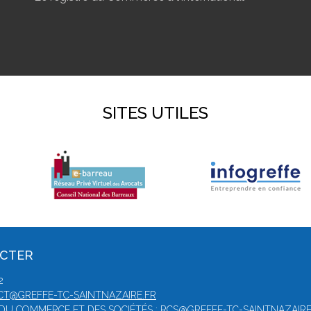
SITES UTILES
ACTER
2
T@GREFFE-TC-SAINTNAZAIRE.FR
E DU COMMERCE ET DES SOCIÉTÉS : RCS@GREFFE-TC-SAINTNAZAIRE