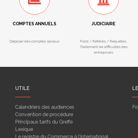
COMPTES ANNUELS
JUDICIAIRE
Déposer des comptes sociaux
Fond / Référés / Requêtes.
Traitement de difficultés des
entreprises
UTILE
L
Calendriers des audiences
Fo
Convention de procédure
Principaux tarifs du Greffe
Lexique
Le registre du Commerce à l'international