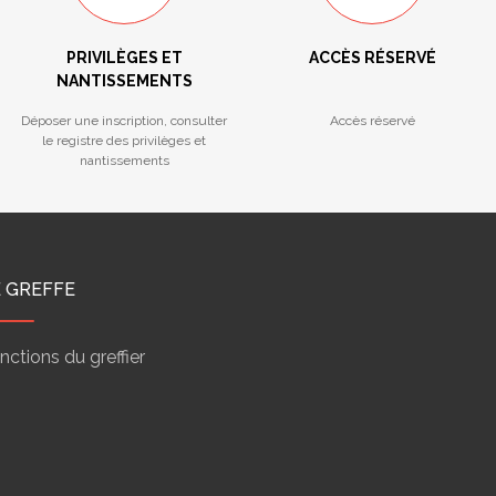
PRIVILÈGES ET
ACCÈS RÉSERVÉ
NANTISSEMENTS
Déposer une inscription, consulter
Accès réservé
le registre des privilèges et
nantissements
E GREFFE
nctions du greffier