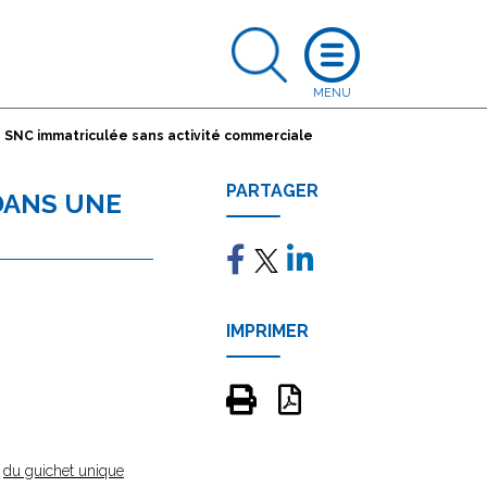
e SNC immatriculée sans activité commerciale
PARTAGER
 DANS UNE
IMPRIMER
e
du guichet unique