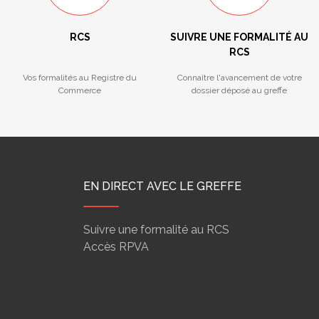
RCS
SUIVRE UNE FORMALITÉ AU
RCS
Vos formalités au Registre du
Connaître l'avancement de votre
Commerce
dossier déposé au greffe
EN DIRECT AVEC LE GREFFE
Suivre une formalité au RCS
Accès RPVA