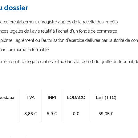
au dossier
erce préalablement enregistré auprès de la recette des impôts
nces légales de l'avis relatif à l'achat d'un fonds de commerce
diplôme, l’agrément ou l’autorisation d’exercice délivrée par l’autorité de cont
e pas lui-même la formalité
ociété dont le siège social est situé dans le ressort du greffe du tribuna
postaux
TVA
INPI
BODACC
Tarif (TTC)
8,86 €
5,9 €
0 €
59,05 €