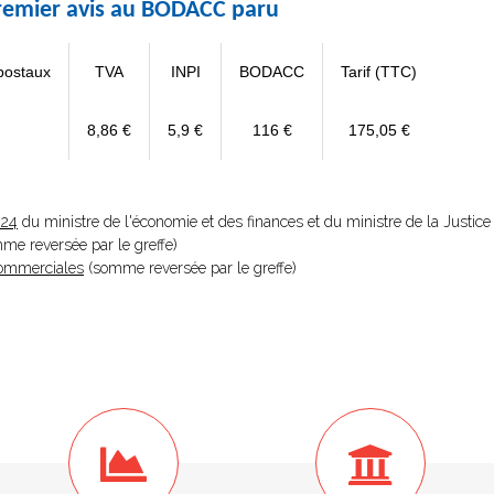
 premier avis au BODACC paru
postaux
TVA
INPI
BODACC
Tarif (TTC)
8,86 €
5,9 €
116 €
175,05 €
024
du ministre de l'économie et des finances et du ministre de la Justice
omme reversée par le greffe)
 Commerciales
(somme reversée par le greffe)