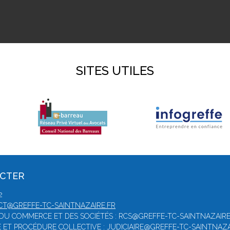
SITES UTILES
ACTER
2
T@GREFFE-TC-SAINTNAZAIRE.FR
E DU COMMERCE ET DES SOCIÉTÉS : RCS@GREFFE-TC-SAINTNAZAIRE
RE ET PROCÉDURE COLLECTIVE : JUDICIAIRE@GREFFE-TC-SAINTNAZA