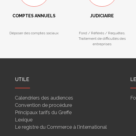
COMPTES ANNUELS
JUDICIAIRE
Déposer des comptes sociaux
Fond / Référés / Requêtes.
Traitement de difficultés des
entreprises
UTILE
L
Calendriers des audiences
Fo
Convention de procédure
Principaux tarifs du Greffe
Lexique
Le registre du Commerce à l'international