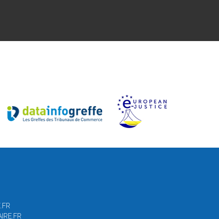
.FR
IRE.FR