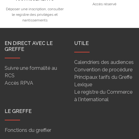
Accès réservé
Déposer une inscription, consulter
le registre des privilèges et
nantissements
EN DIRECT AVEC LE
UTILE
GREFFE
Calendriers des audiences
Suivre une formalité au
Convention de procédure
RCS
Principaux tarifs du Greffe
Accès RPVA
Lexique
Le registre du Commerce
à l'international
LE GREFFE
Fonctions du greffier