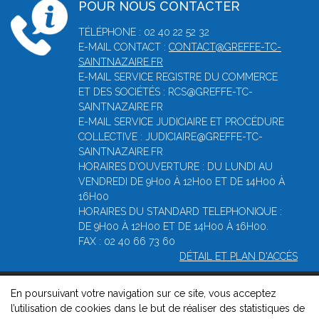
POUR NOUS CONTACTER
TÉLÉPHONE : 02 40 22 52 32
E-MAIL CONTACT :
CONTACT@GREFFE-TC-
SAINTNAZAIRE.FR
E-MAIL SERVICE REGISTRE DU COMMERCE
ET DES SOCIÉTÉS : RCS@GREFFE-TC-
SAINTNAZAIRE.FR
E-MAIL SERVICE JUDICIAIRE ET PROCÉDURE
COLLECTIVE : JUDICIAIRE@GREFFE-TC-
SAINTNAZAIRE.FR
HORAIRES D'OUVERTURE : DU LUNDI AU
VENDREDI DE 9H00 À 12H00 ET DE 14H00 À
16H00
HORAIRES DU STANDARD TELEPHONIQUE :
DE 9H00 À 12H00 ET DE 14H00 À 16H00.
FAX : 02 40 66 73 60
DÉTAIL ET PLAN D'ACCÈS
En poursuivant votre navigation sur ce site, vous acceptez
© 2026, Greffe du tribunal de commerce de Saint-Nazaire -
l’utilisation de cookies dans le but de réaliser des statistiques de
Mentions légales
-
Contact
-
Gestion des cookies
-
Politique de