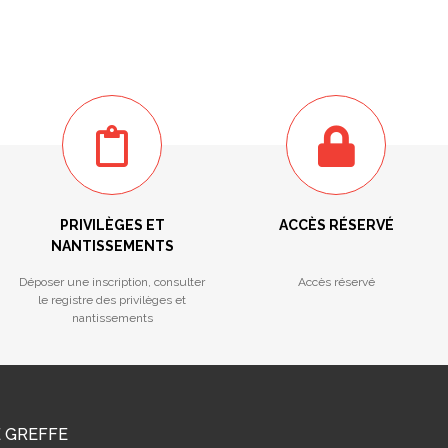
PRIVILÈGES ET
ACCÈS RÉSERVÉ
NANTISSEMENTS
Déposer une inscription, consulter
Accès réservé
le registre des privilèges et
nantissements
E GREFFE