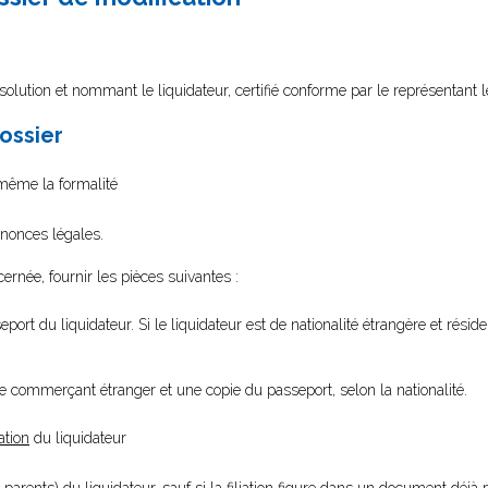
olution et nommant le liquidateur, certifié conforme par le représentant l
dossier
i-même la formalité
nnonces légales.
cernée, fournir les pièces suivantes :
port du liquidateur. Si le liquidateur est de nationalité étrangère et résid
de commerçant étranger et une copie du passeport, selon la nationalité.
ation
du liquidateur