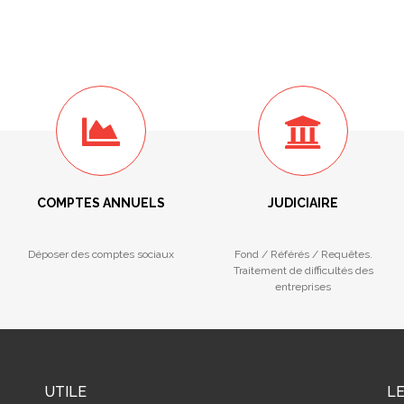
COMPTES ANNUELS
JUDICIAIRE
Déposer des comptes sociaux
Fond / Référés / Requêtes.
Traitement de difficultés des
entreprises
UTILE
L