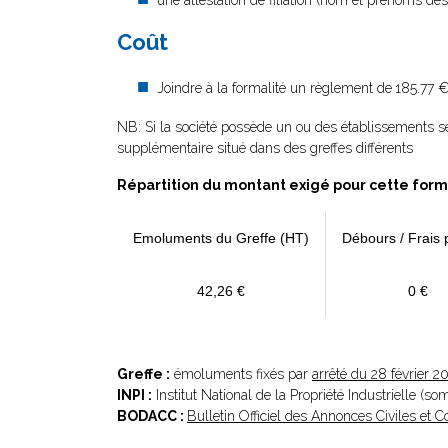
une attestation de filiation (nom et prénoms des 
Coût
Joindre à la formalité un règlement de
185.77 €
NB: Si la société possède un ou des établissements se
supplémentaire situé dans des greffes différents
Répartition du montant exigé pour cette form
Emoluments du Greffe (HT)
Débours / Frais 
42,26 €
0 €
Greffe :
émoluments fixés par
arrêté du 28 février 2
INPI :
Institut National de la Propriété Industrielle (s
BODACC :
Bulletin Officiel des Annonces Civiles et