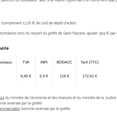
parents) du liquidateur, sauf si la filiation figure dans un document déjà p
 (comprenant 13,16 € de coût de dépôt d'actes)..
condaires hors du ressort du greffe de Saint-Nazaire, ajouter 39,9 € par
alité
postaux
TVA
INPI
BODACC
Tarif (TTC)
8,45 €
5,9 €
116 €
172,61 €
024
du ministre de l'économie et des finances et du ministre de la Justice
omme reversée par le greffe)
 Commerciales
(somme reversée par le greffe)