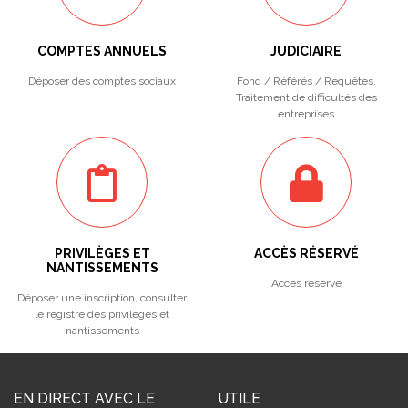
COMPTES ANNUELS
JUDICIAIRE
Déposer des comptes sociaux
Fond / Référés / Requêtes.
Traitement de difficultés des
entreprises
PRIVILÈGES ET
ACCÈS RÉSERVÉ
NANTISSEMENTS
Accès réservé
Déposer une inscription, consulter
le registre des privilèges et
nantissements
EN DIRECT AVEC LE
UTILE