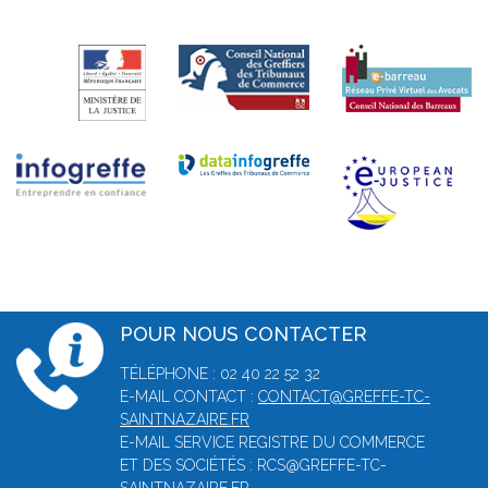
POUR NOUS CONTACTER
TÉLÉPHONE : 02 40 22 52 32
E-MAIL CONTACT :
CONTACT@GREFFE-TC-
SAINTNAZAIRE.FR
E-MAIL SERVICE REGISTRE DU COMMERCE
ET DES SOCIÉTÉS : RCS@GREFFE-TC-