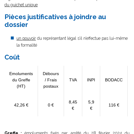
du guichet unique
Pièces justificatives à joindre au
dossier
un pouvoir
du représentant légal s’il n’effectue pas lui-même
la formalité
Coût
Emoluments
Débours
du Greffe
/ Frais
TVA
INPI
BODACC
(HT)
postaux
8,45
5,9
42,26 €
0 €
116 €
€
€
Greffe :
émoluments fixés par
arrêté du 28 février 2024
du