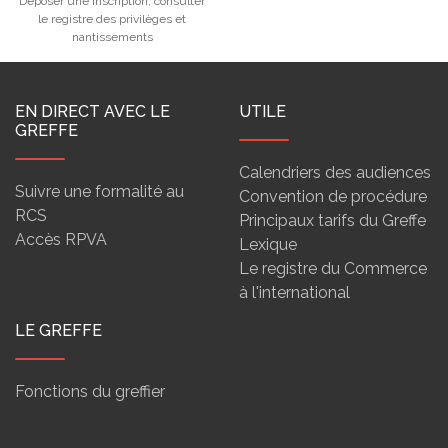
Déposer une inscription, consulter
le registre des privilèges et
nantissements
EN DIRECT AVEC LE
UTILE
GREFFE
Calendriers des audiences
Suivre une formalité au
Convention de procédure
RCS
Principaux tarifs du Greffe
Accès RPVA
Lexique
Le registre du Commerce
à l'international
LE GREFFE
Fonctions du greffier