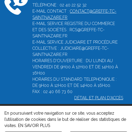
TÉLÉPHONE : 02 40 22 52 32
E-MAIL CONTACT :
CONTACT@GREFFE-TC-
SAINTNAZAIRE.FR
E-MAIL SERVICE REGISTRE DU COMMERCE
ET DES SOCIÉTÉS : RCS@GREFFE-TC-
SAINTNAZAIRE.FR
E-MAIL SERVICE JUDICIAIRE ET PROCÉDURE
COLLECTIVE : JUDICIAIRE@GREFFE-TC-
SAINTNAZAIRE.FR
HORAIRES D'OUVERTURE : DU LUNDI AU
VENDREDI DE 9H00 À 12H00 ET DE 14H00 À
16H00
HORAIRES DU STANDARD TELEPHONIQUE :
DE 9H00 À 12H00 ET DE 14H00 À 16H00.
FAX : 02 40 66 73 60
DÉTAIL ET PLAN D'ACCÈS
En poursuivant votre navigation sur ce site, vous acceptez
© 2026, Greffe du tribunal de commerce de Saint-Nazaire -
l’utilisation de cookies dans le but de réaliser des statistiques de
Mentions légales
-
Contact
-
Gestion des cookies
-
Politique de
visites.
EN SAVOIR PLUS
confidentialité et de cookies