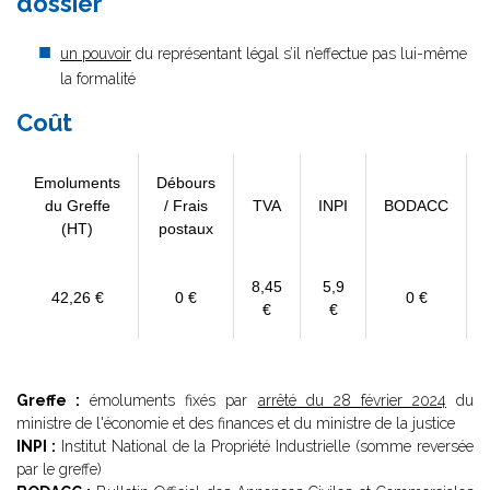
dossier
un pouvoir
du représentant légal s’il n’effectue pas lui-même
la formalité
Coût
Emoluments
Débours
du Greffe
/ Frais
TVA
INPI
BODACC
(HT)
postaux
8,45
5,9
42,26 €
0 €
0 €
€
€
Greffe :
émoluments fixés par
arrêté du 28 février 2024
du
ministre de l'économie et des finances et du ministre de la justice
INPI :
Institut National de la Propriété Industrielle (somme reversée
par le greffe)