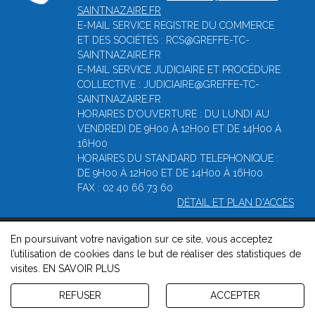
SAINTNAZAIRE.FR
E-MAIL SERVICE REGISTRE DU COMMERCE
ET DES SOCIÉTÉS : RCS@GREFFE-TC-
SAINTNAZAIRE.FR
E-MAIL SERVICE JUDICIAIRE ET PROCÉDURE
COLLECTIVE : JUDICIAIRE@GREFFE-TC-
SAINTNAZAIRE.FR
HORAIRES D'OUVERTURE : DU LUNDI AU
VENDREDI DE 9H00 À 12H00 ET DE 14H00 À
16H00
HORAIRES DU STANDARD TELEPHONIQUE :
DE 9H00 À 12H00 ET DE 14H00 À 16H00.
FAX : 02 40 66 73 60
DÉTAIL ET PLAN D'ACCÈS
En poursuivant votre navigation sur ce site, vous acceptez
© 2026, Greffe du tribunal de commerce de Saint-Nazaire -
l’utilisation de cookies dans le but de réaliser des statistiques de
Mentions légales
-
Contact
-
Gestion des cookies
-
Politique de
visites.
EN SAVOIR PLUS
confidentialité et de cookies
Version : 1.8.1
REFUSER
ACCEPTER