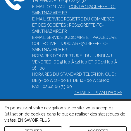
TÉLÉPHONE : 02 40 22 52 32
E-MAIL CONTACT :
CONTACT@GREFFE-TC-
SAINTNAZAIRE.FR
E-MAIL SERVICE REGISTRE DU COMMERCE
ET DES SOCIÉTÉS : RCS@GREFFE-TC-
SAINTNAZAIRE.FR
E-MAIL SERVICE JUDICIAIRE ET PROCÉDURE
COLLECTIVE : JUDICIAIRE@GREFFE-TC-
SAINTNAZAIRE.FR
HORAIRES D'OUVERTURE : DU LUNDI AU
VENDREDI DE 9H00 À 12H00 ET DE 14H00 À
16H00
HORAIRES DU STANDARD TELEPHONIQUE :
DE 9H00 À 12H00 ET DE 14H00 À 16H00.
FAX : 02 40 66 73 60
DÉTAIL ET PLAN D'ACCÈS
En poursuivant votre navigation sur ce site, vous acceptez
© 2026, Greffe du tribunal de commerce de Saint-Nazaire -
l’utilisation de cookies dans le but de réaliser des statistiques de
Mentions légales
-
Contact
-
Gestion des cookies
-
Politique de
visites.
EN SAVOIR PLUS
confidentialité et de cookies
Version : 1.8.1