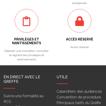
entreprises
PRIVILÈGES ET
ACCÈS RÉSERVÉ
NANTISSEMENTS
Accès réservé
Déposer une inscription, consulter
le registre des privilèges et
nantissements
EN DIRECT AVEC LE
UTILE
GREFFE
Calendriers des audiences
Suivre une formalité au
Convention de procédure
RCS
Principaux tarifs du Greffe