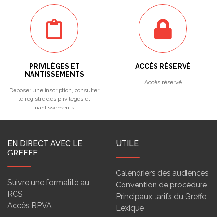
PRIVILÈGES ET
ACCÈS RÉSERVÉ
NANTISSEMENTS
Accès réservé
Déposer une inscription, consulter
le registre des privilèges et
nantissements
EN DIRECT AVEC LE
UTILE
GREFFE
Calendriers des audiences
Suivre une formalité au
Convention de procédure
RCS
Principaux tarifs du Greffe
Accès RPVA
Lexique