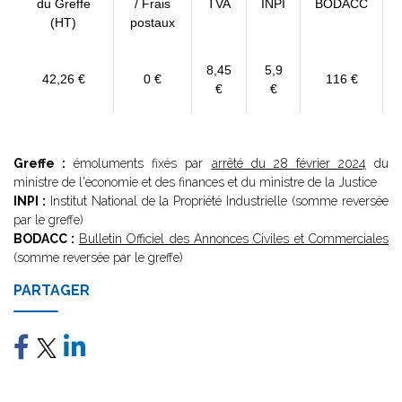
du Greffe
/ Frais
TVA
INPI
BODACC
(HT)
postaux
8,45
5,9
42,26 €
0 €
116 €
€
€
Greffe :
émoluments fixés par
arrêté du 28 février 2024
du
ministre de l'économie et des finances et du ministre de la Justice
INPI :
Institut National de la Propriété Industrielle (somme reversée
par le greffe)
BODACC :
Bulletin Officiel des Annonces Civiles et Commerciales
(somme reversée par le greffe)
PARTAGER