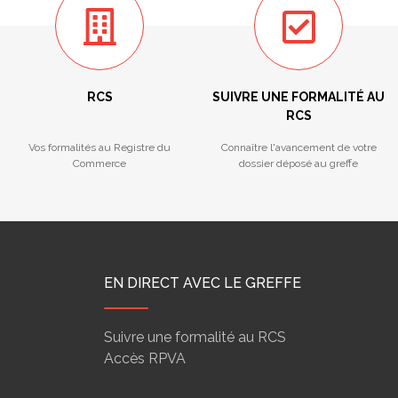
RCS
SUIVRE UNE FORMALITÉ AU
RCS
Vos formalités au Registre du
Connaître l'avancement de votre
Commerce
dossier déposé au greffe
EN DIRECT AVEC LE GREFFE
Suivre une formalité au RCS
Accès RPVA