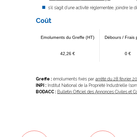
s’il s’agit d’une activité réglementée, joindre le 
Coût
Emoluments du Greffe (HT)
Débours / Frais 
42,26 €
0 €
Greffe :
émoluments fixés par
arrêté du 28 février 2
INPI :
Institut National de la Propriété Industrielle (s
BODACC :
Bulletin Officiel des Annonces Civiles et