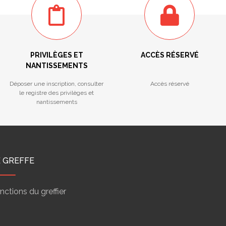
PRIVILÈGES ET
ACCÈS RÉSERVÉ
NANTISSEMENTS
Déposer une inscription, consulter
Accès réservé
le registre des privilèges et
nantissements
E GREFFE
nctions du greffier