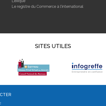
Lexique
Le registre du Commerce à l'international
SITES UTILES
ACTER
2