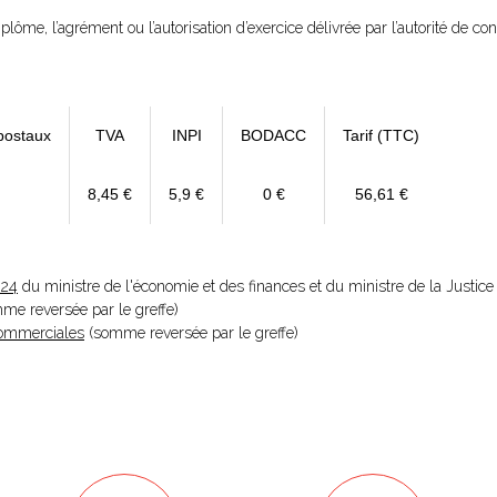
diplôme, l’agrément ou l’autorisation d’exercice délivrée par l’autorité de cont
postaux
TVA
INPI
BODACC
Tarif (TTC)
8,45 €
5,9 €
0 €
56,61 €
024
du ministre de l'économie et des finances et du ministre de la Justice
omme reversée par le greffe)
 Commerciales
(somme reversée par le greffe)