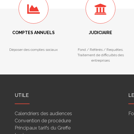
COMPTES ANNUELS
JUDICIAIRE
Déposer des comptes sociaux
Fond / Référés / Requêtes.
Traitement de difficultés des
entreprises
UTILE
L
Calendriers des audiences
Fo
Convention de procédure
Principaux tarifs du Greffe