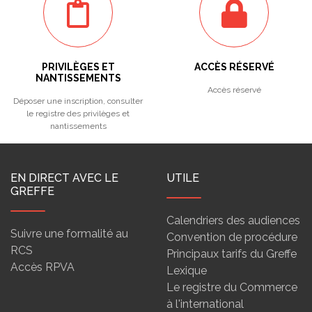
PRIVILÈGES ET
ACCÈS RÉSERVÉ
NANTISSEMENTS
Accès réservé
Déposer une inscription, consulter
le registre des privilèges et
nantissements
EN DIRECT AVEC LE
UTILE
GREFFE
Calendriers des audiences
Suivre une formalité au
Convention de procédure
RCS
Principaux tarifs du Greffe
Accès RPVA
Lexique
Le registre du Commerce
à l'international