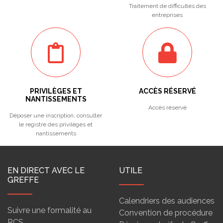
Traitement de difficultés des
entreprises
PRIVILÈGES ET
ACCÈS RÉSERVÉ
NANTISSEMENTS
Accès réservé
Déposer une inscription, consulter
le registre des privilèges et
nantissements
EN DIRECT AVEC LE
UTILE
GREFFE
Calendriers des audiences
Suivre une formalité au
Convention de procédure
RCS