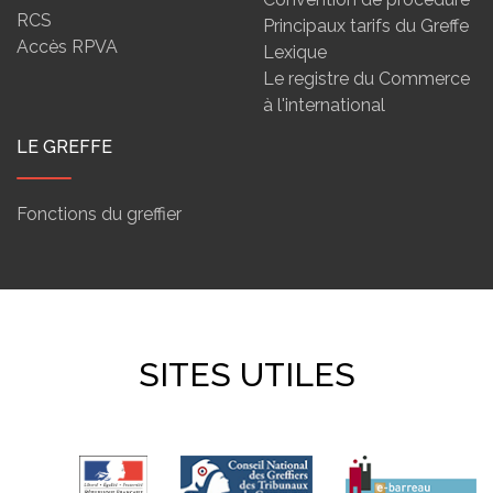
RCS
Principaux tarifs du Greffe
Accès RPVA
Lexique
Le registre du Commerce
à l'international
LE GREFFE
Fonctions du greffier
SITES UTILES