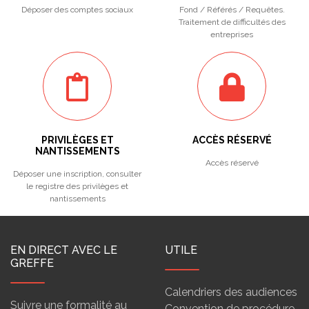
Déposer des comptes sociaux
Fond / Référés / Requêtes.
Traitement de difficultés des
entreprises
PRIVILÈGES ET
ACCÈS RÉSERVÉ
NANTISSEMENTS
Accès réservé
Déposer une inscription, consulter
le registre des privilèges et
nantissements
EN DIRECT AVEC LE
UTILE
GREFFE
Calendriers des audiences
Suivre une formalité au
Convention de procédure