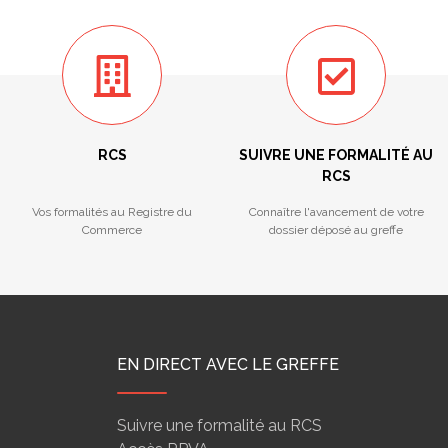
RCS
SUIVRE UNE FORMALITÉ AU
RCS
Vos formalités au Registre du
Connaître l'avancement de votre
Commerce
dossier déposé au greffe
EN DIRECT AVEC LE GREFFE
Suivre une formalité au RCS