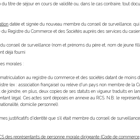
o du titre de séjour en cours de validité ou, dans le cas contraire, tout docu
ation
datée et signée du nouveau membre du conseil de surveillance, qui f
ce du Registre du Commerce et des Sociétés auprès des services du casier 
 du conseil de surveillance (nom et prénoms du père et, nom de jeune fil
nt déjà fourni
es morales :
mmatriculation au registre du commerce et des sociétés datant de moins d
istre (ex : association française) ou relève d'un pays non membre de l
t de joindre, en plus, deux copies de ses statuts en vigueur traduits en lan
sentant légal. Ces actes sont déposés en annexe au RCS. N.B: le représent
nationalité, domicile personnel).
es justificatifs d’identité que s’il était membre du conseil de surveillan
CS des représentants de personne morale dirigeante (Code de commerce, 