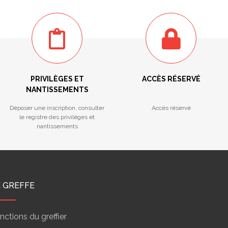
PRIVILÈGES ET
ACCÈS RÉSERVÉ
NANTISSEMENTS
Déposer une inscription, consulter
Accès réservé
le registre des privilèges et
nantissements
E GREFFE
nctions du greffier