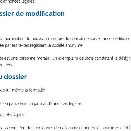
l d’annonces légales
ssier de modification
t la nomination du nouveau membre du conseil de surveillance, certifié c
tée par les textes régissant la société anonyme
e est une personne morale : un exemplaire de l’acte constatant la désign
ant légal
au dossier
 pas lui-même la formalité
cation paru dans un journal d’annonces légales
es physiques :
passeport. Pour les personnes de nationalité étrangère et soumises à l’oblig