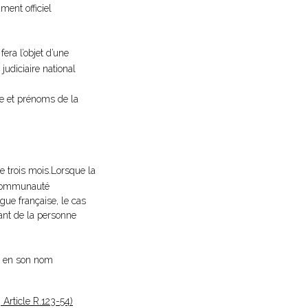
ment officiel
era l’objet d’une
judiciaire national
le et prénoms de la
e trois mois.Lorsque la
a Communauté
gue française, le cas
ant de la personne
ce en son nom
Article R.123-54)