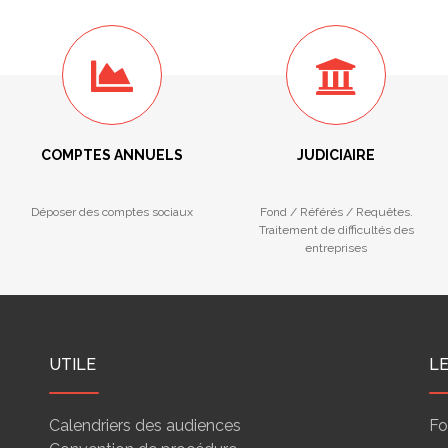
COMPTES ANNUELS
JUDICIAIRE
Déposer des comptes sociaux
Fond / Référés / Requêtes.
Traitement de difficultés des
entreprises
UTILE
L
Calendriers des audiences
Fo