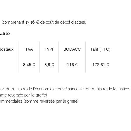
 (comprenant 13,16 € de coût de dépôt d'actes).
alité
postaux
TVA
INPI
BODACC
Tarif (TTC)
8,45 €
5,9 €
116 €
172,61 €
024
du ministre de l'économie et des finances et du ministre de la justice
omme reversée par le greffe)
 Commerciales
(somme reversée par le greffe)