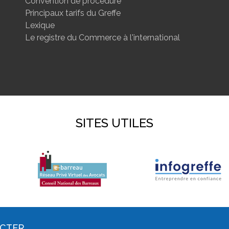
Convention de procédure
Principaux tarifs du Greffe
Lexique
Le registre du Commerce à l'international
SITES UTILES
ACTER