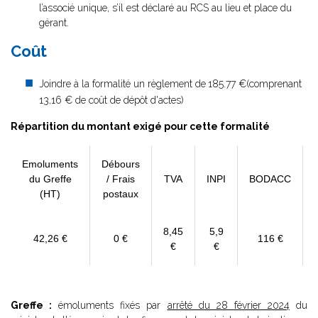
l’associé unique, s’il est déclaré au RCS au lieu et place du
gérant.
Coût
Joindre à la formalité un règlement de
185.77 €(comprenant
13,16 € de coût de dépôt d'actes)
Répartition du montant exigé pour cette formalité
Emoluments
Débours
du Greffe
/ Frais
TVA
INPI
BODACC
(HT)
postaux
8,45
5,9
42,26 €
0 €
116 €
€
€
Greffe :
émoluments fixés par
arrêté du 28 février 2024
du