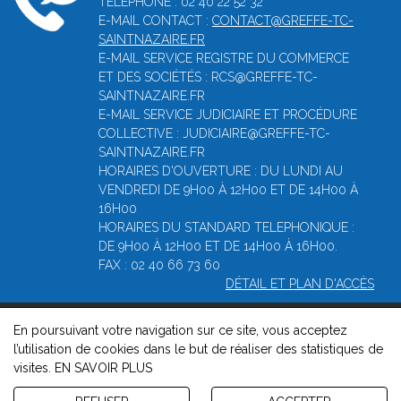
TÉLÉPHONE : 02 40 22 52 32
E-MAIL CONTACT :
CONTACT@GREFFE-TC-
SAINTNAZAIRE.FR
E-MAIL SERVICE REGISTRE DU COMMERCE
ET DES SOCIÉTÉS : RCS@GREFFE-TC-
SAINTNAZAIRE.FR
E-MAIL SERVICE JUDICIAIRE ET PROCÉDURE
COLLECTIVE : JUDICIAIRE@GREFFE-TC-
SAINTNAZAIRE.FR
HORAIRES D'OUVERTURE : DU LUNDI AU
VENDREDI DE 9H00 À 12H00 ET DE 14H00 À
16H00
HORAIRES DU STANDARD TELEPHONIQUE :
DE 9H00 À 12H00 ET DE 14H00 À 16H00.
FAX : 02 40 66 73 60
DÉTAIL ET PLAN D'ACCÈS
En poursuivant votre navigation sur ce site, vous acceptez
© 2026, Greffe du tribunal de commerce de Saint-Nazaire -
l’utilisation de cookies dans le but de réaliser des statistiques de
Mentions légales
-
Contact
-
Gestion des cookies
-
Politique de
visites.
EN SAVOIR PLUS
confidentialité et de cookies
Version : 1.8.1