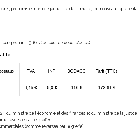
 père ; prénoms et nom de jeune fille de la mère ) du nouveau représentan
 (comprenant 13,16 € de coût de dépôt d'actes).
alité
postaux
TVA
INPI
BODACC
Tarif (TTC)
8,45 €
5,9 €
116 €
172,61 €
024
du ministre de l'économie et des finances et du ministre de la justice
omme reversée par le greffe)
 Commerciales
(somme reversée par le greffe)