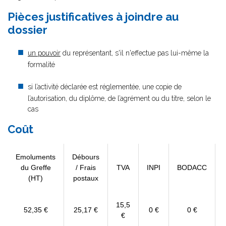
Pièces justificatives à joindre au
dossier
un pouvoir
du représentant, s'il n'effectue pas lui-même la
formalité
si l’activité déclarée est réglementée, une copie de
l’autorisation, du diplôme, de l’agrément ou du titre, selon le
cas
Coût
Emoluments
Débours
du Greffe
/ Frais
TVA
INPI
BODACC
(HT)
postaux
15,5
52,35 €
25,17 €
0 €
0 €
€