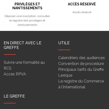
PRIVILÈGES ET
ACCÈS RÉSERVÉ
NANTISSEMENTS
Accès réservé
Déposer une inscription, consulter
le registre des privilèges et
nantissements
EN DIRECT AVEC LE
UTILE
GREFFE
Calendriers des audiences
Suivre une formalité au
Convention de procédure
RCS
Principaux tarifs du Greffe
Accès RPVA
Lexique
Le registre du Commerce
à l'international
LE GREFFE