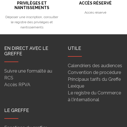
PRIVILÈGES ET
ACCÈS RÉSERVÉ
NANTISSEMENTS
Accès réservé
Déposer une inscription, consulter
le registre des privilèges et
nantissements
EN DIRECT AVEC LE
UTILE
GREFFE
Calendriers des audiences
Suivre une formalité au
Convention de procédure
RCS
Principaux tarifs du Greffe
Accès RPVA
Lexique
Le registre du Commerce
à l'international
LE GREFFE